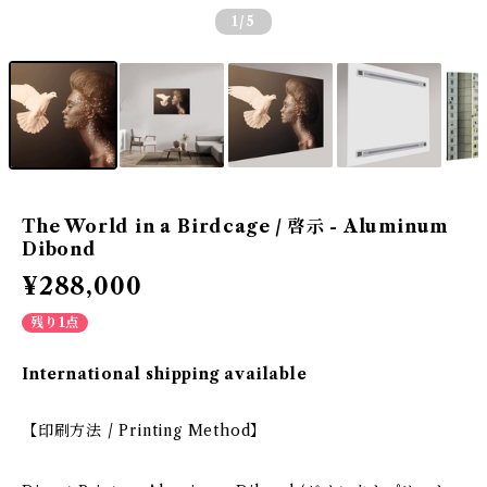
1
/5
The World in a Birdcage / 啓示 - Aluminum
Dibond
¥288,000
残り1点
International shipping available
【印刷方法 / Printing Method】