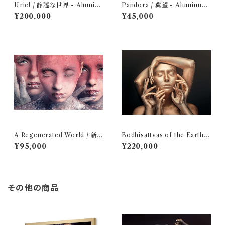
Uriel / 静謐な世界 - Aluminu
Pandora / 冀望 - Aluminum
m Dibond
Dibond: Optimized Edition
¥200,000
¥45,000
A Regenerated World / 新
Bodhisattvas of the Earth /
世界 - Aluminum Dibond: O
地湧の手 - Aluminum Dibon
¥95,000
¥220,000
ptimized Edition
d
その他の商品