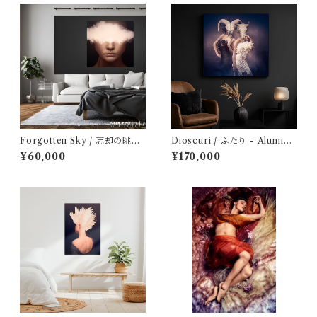
Forgotten Sky / 忘却の眺め
Dioscuri / ふたり - Aluminu
- Aluminum Dibond: Optimi
m Dibond
¥60,000
¥170,000
zed Edition