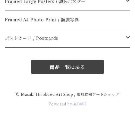
Optimized Edition / スマート版
Framed Large Posters / 額装ポスター
A2 Poster / A2 ポスター
Framed A4 Photo Print / 額装写真
A1 Poster / A1 ポスター
ポストカード / Postcards
A0 Poster / A0 ポスター
セット商品 / Bundle
商品一覧に戻る
© Masaki Hirokawa Art Shop / 廣川政樹アートショップ
Powered by