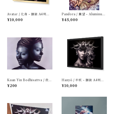
Avatar / 化身 - 額装 A4判フ
Pandora / 冀望 - Aluminum
ォトプリント
Dibond: Optimized Edition
¥10,000
¥45,000
Kuan Yin Bodhisattva / 救世
Hanyō / 半妖 - 額装 A4判フ
菩薩 - ポストカード
ォトプリント
¥200
¥10,000